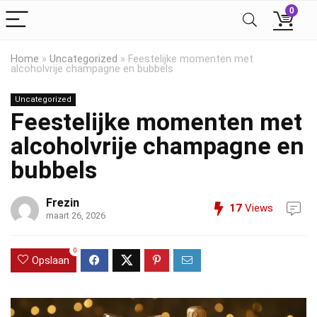
0
Home
»
Uncategorized
»
Feestelijke momenten met
alcoholvrije champagne en bubbels
Uncategorized
Feestelijke momenten met
alcoholvrije champagne en
bubbels
Frezin
17
Views
maart 26, 2026
0
Opslaan