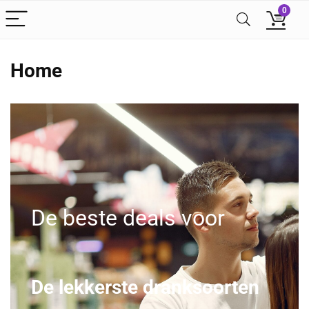
0
Home
De beste deals voor
De lekkerste dranksoorten