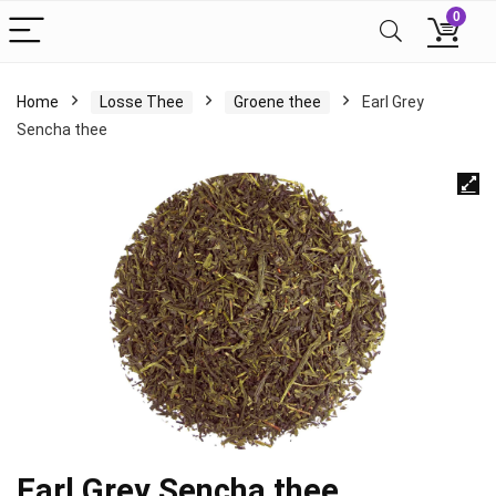
0
Home
Losse Thee
Groene thee
Earl Grey
Sencha thee
Earl Grey Sencha thee