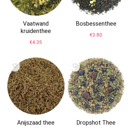
Vaatwand
Bosbessenthee
kruidenthee
€
3.80
€
4.35
Anijszaad thee
Dropshot Thee