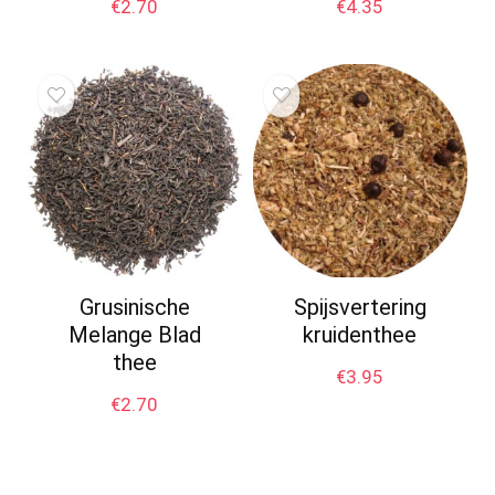
€
2.70
€
4.35
Grusinische
Spijsvertering
Melange Blad
kruidenthee
thee
€
3.95
€
2.70