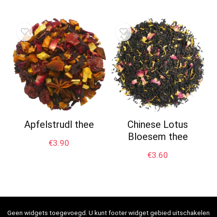
Apfelstrudl thee
Chinese Lotus
Bloesem thee
€
3.90
€
3.60
Geen widgets toegevoegd. U kunt footer widget gebied uitschakelen