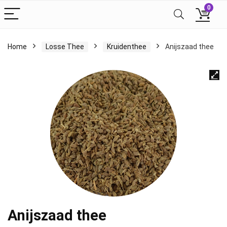
0
Home
Losse Thee
Kruidenthee
Anijszaad thee
Anijszaad thee