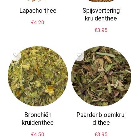
Lapacho thee
Spijsvertering
kruidenthee
€
4.20
€
3.95
Bronchiën
Paardenbloemkrui
kruidenthee
d thee
€
4.50
€
3.95