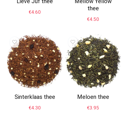
Lieve Juf thee
Mellow Yellow
thee
€
4.60
€
4.50
Sinterklaas thee
Meloen thee
€
4.30
€
3.95