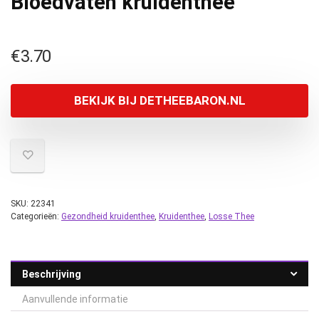
Bloedvaten kruidenthee
€
3.70
BEKIJK BIJ DETHEEBARON.NL
SKU:
22341
Categorieën:
Gezondheid kruidenthee
,
Kruidenthee
,
Losse Thee
Beschrijving
Aanvullende informatie