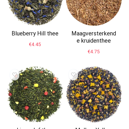
Blueberry Hill thee
Maagversterkend
e kruidenthee
€
4.45
€
4.75