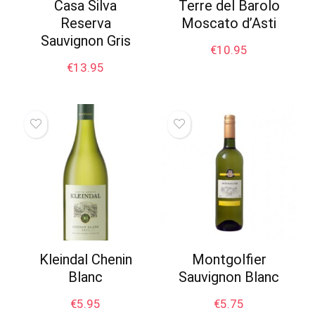
Casa Silva
Terre del Barolo
Reserva
Moscato d’Asti
Sauvignon Gris
€
10.95
€
13.95
Kleindal Chenin
Montgolfier
Blanc
Sauvignon Blanc
€
5.95
€
5.75