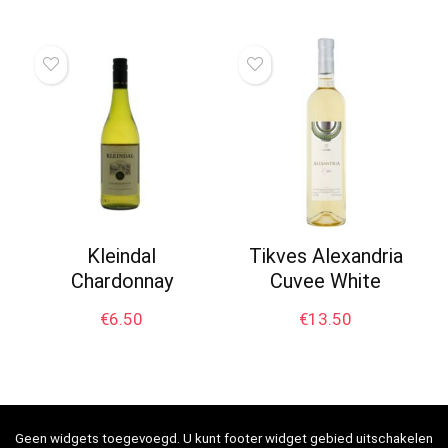
Kleindal
Tikves Alexandria
Chardonnay
Cuvee White
€
6.50
€
13.50
Geen widgets toegevoegd. U kunt footer widget gebied uitschakelen