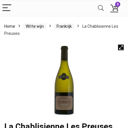
0
Home
Witte wijn
Frankrijk
La Chablisienne Les
Preuses
La Chablisienne Les Preuses