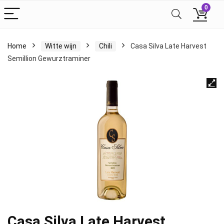
0
Home
Witte wijn
Chili
Casa Silva Late Harvest
Semillion Gewurztraminer
Casa Silva Late Harvest