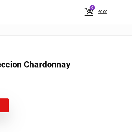
0
€
0.00
eccion Chardonnay