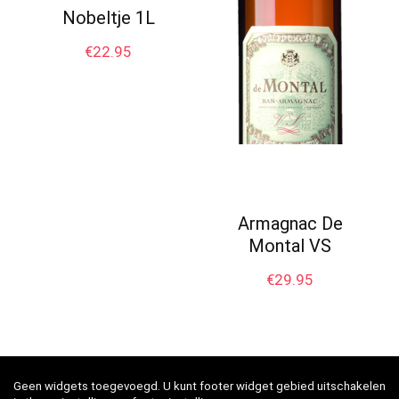
Nobeltje 1L
€
22.95
Armagnac De
Montal VS
€
29.95
Geen widgets toegevoegd. U kunt footer widget gebied uitschakelen