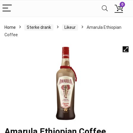
0
Home
Sterke drank
Likeur
Amarula Ethiopian
Coffee
Amarula Ethiopian Coffee