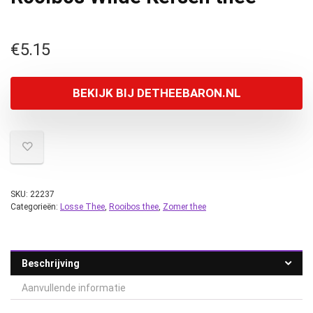
€
5.15
BEKIJK BIJ DETHEEBARON.NL
SKU:
22237
Categorieën:
Losse Thee
,
Rooibos thee
,
Zomer thee
Beschrijving
Aanvullende informatie