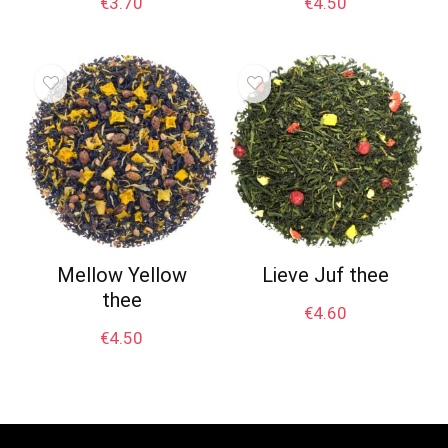
€
3.70
€
4.50
Mellow Yellow
Lieve Juf thee
thee
€
4.60
€
4.50