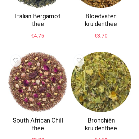
Italian Bergamot
Bloedvaten
thee
kruidenthee
€
4.75
€
3.70
South African Chill
Bronchiën
thee
kruidenthee