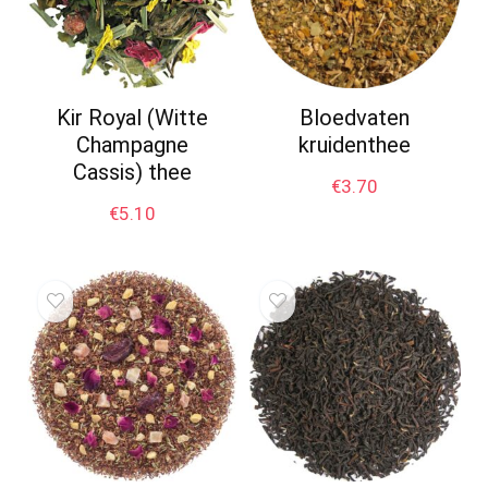
Kir Royal (Witte
Bloedvaten
Champagne
kruidenthee
Cassis) thee
€
3.70
€
5.10