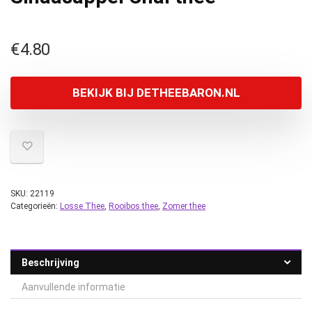
€
4.80
BEKIJK BIJ DETHEEBARON.NL
SKU:
22119
Categorieën:
Losse Thee
,
Rooibos thee
,
Zomer thee
Beschrijving
Aanvullende informatie