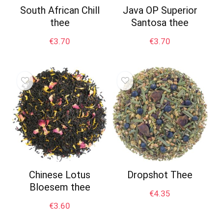
South African Chill
Java OP Superior
thee
Santosa thee
€
3.70
€
3.70
Chinese Lotus
Dropshot Thee
Bloesem thee
€
4.35
€
3.60