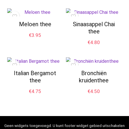
Meloen thee
Sinaasappel Chai
thee
€
3.95
€
4.80
Italian Bergamot
Bronchiën
thee
kruidenthee
€
4.75
€
4.50
Geen widgets toegevoegd. U kunt footer widget gebied uitschakelen