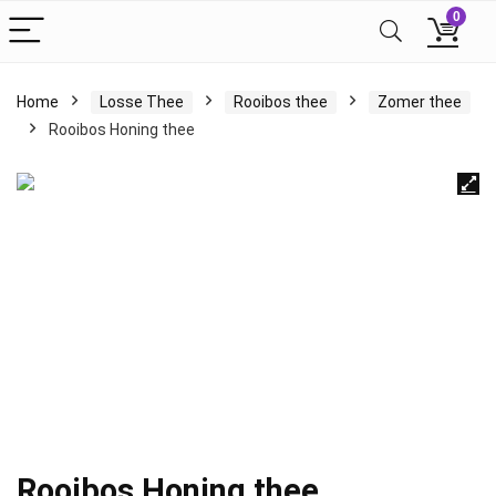
0
Home
Losse Thee
Rooibos thee
Zomer thee
Rooibos Honing thee
Rooibos Honing thee