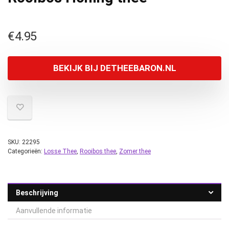
€
4.95
BEKIJK BIJ DETHEEBARON.NL
SKU:
22295
Categorieën:
Losse Thee
,
Rooibos thee
,
Zomer thee
Beschrijving
Aanvullende informatie