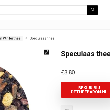
en Winterthee
Speculaas thee
Speculaas the
€
3.80
BEKIJK BIJ
DETHEEBARON.NL