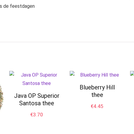
ns de feestdagen
Blueberry Hill
thee
Java OP Superior
Santosa thee
€
4.45
€
3.70