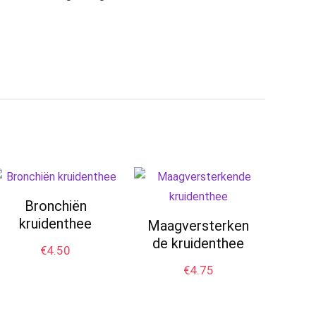
Bronchiën
kruidenthee
Maagversterken
de kruidenthee
€
4.50
€
4.75