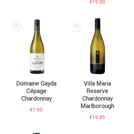
€
19.00
Domaine Gayda
Villa Maria
Cépage
Reserve
Chardonnay
Chardonnay
Marlborough
€
7.95
€
19.85