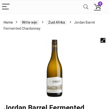
0
Home
Witte wijn
Zuid Afrika
Jordan Barrel
Fermented Chardonnay
Jordan Barrel Fermented