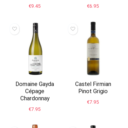
€
9.45
€
6.95
Domaine Gayda
Castel Firmian
Cépage
Pinot Grigio
Chardonnay
€
7.95
€
7.95