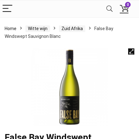
0
Home
Witte wijn
Zuid Afrika
False Bay
Windswept Sauvignon Blanc
False Bay Windswept