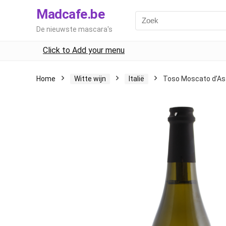
Madcafe.be
De nieuwste mascara's
Click to Add your menu
Home
Witte wijn
Italië
Toso Moscato d’As