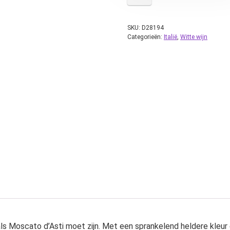
SKU:
D28194
Categorieën:
Italië
,
Witte wijn
oals Moscato d’Asti moet zijn. Met een sprankelend heldere kleur en