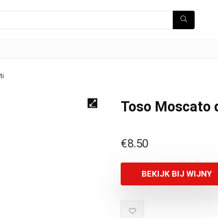
ti
Toso Moscato d
€
8.50
BEKIJK BIJ WIJNY