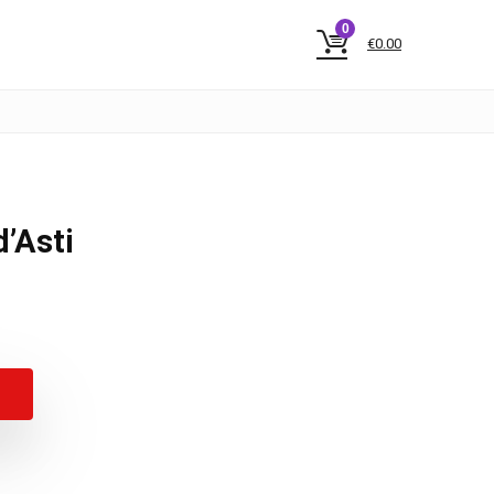
0
€
0.00
’Asti