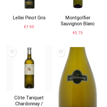
Lellei Pinot Gris
Montgolfier
Sauvignon Blanc
€
7.95
€
5.75
Côte Tariquet
Chardonnay /