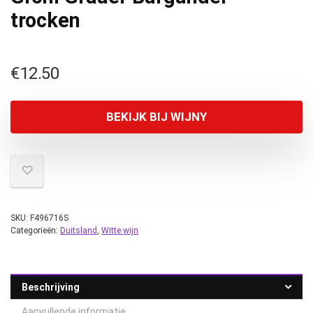
trocken
€
12.50
BEKIJK BIJ WIJNY
SKU:
F496716S
Categorieën:
Duitsland
,
Witte wijn
Beschrijving
Aanvullende informatie