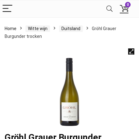
0
Home
Witte wijn
Duitsland
Gröhl Grauer
Burgunder trocken
Gröhl Grauer Burgunder