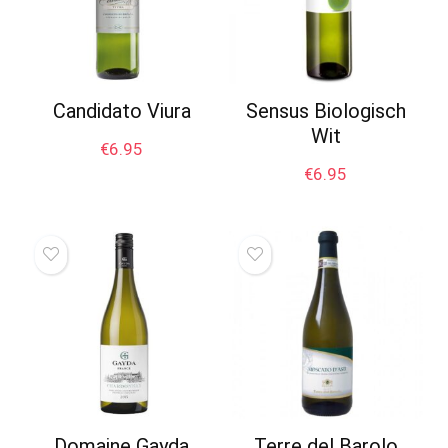
Candidato Viura
Sensus Biologisch
Wit
€
6.95
€
6.95
Domaine Gayda
Terre del Barolo