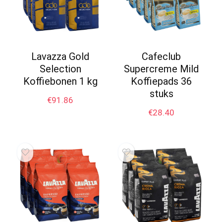
Lavazza Gold
Cafeclub
Selection
Supercreme Mild
Koffiebonen 1 kg
Koffiepads 36
stuks
€
91.86
€
28.40