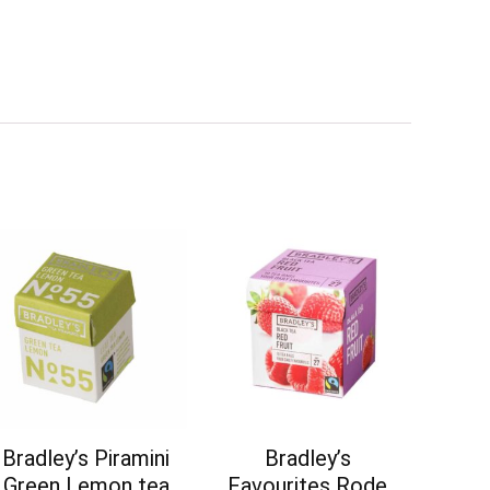
Bradley’s Piramini
Bradley’s
Green Lemon tea
Favourites Rode