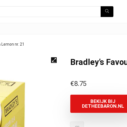
n Lemon nr. 21
Bradley’s Favo
€
8.75
BEKIJK BIJ
DETHEEBARON.NL