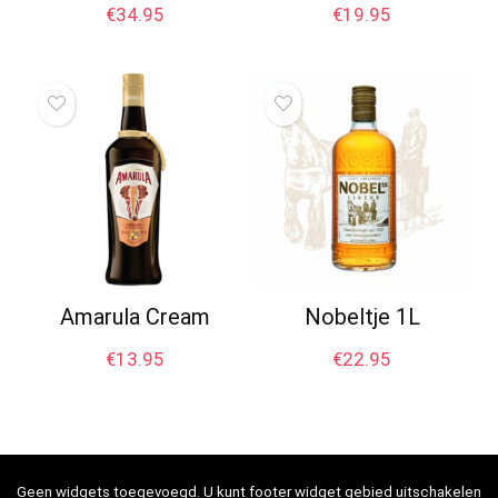
€
34.95
€
19.95
Amarula Cream
Nobeltje 1L
€
13.95
€
22.95
Geen widgets toegevoegd. U kunt footer widget gebied uitschakelen