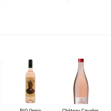
BIO Oniric
Château Cavalier