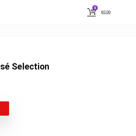
0
€
0.00
sé Selection