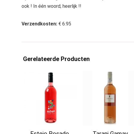
ook ! In één woord; heerlijk !!
Verzendkosten:
€ 6.95
Gerelateerde Producten
Esteio Rosado
Tarani Gamay