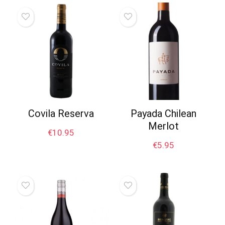
Covila Reserva
Payada Chilean
Merlot
€
10.95
€
5.95