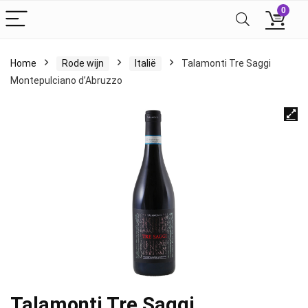
0
Home
Rode wijn
Italië
Talamonti Tre Saggi
Montepulciano d’Abruzzo
Talamonti Tre Saggi