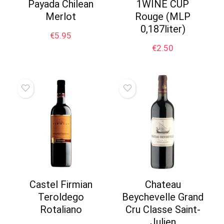
Payada Chilean
1WINE CUP
Merlot
Rouge (MLP
0,187liter)
€
5.95
€
2.50
Castel Firmian
Chateau
Teroldego
Beychevelle Grand
Rotaliano
Cru Classe Saint-
Julien