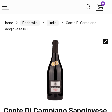
0
Home
Rode wijn
Italië
Conte Di Campiano
Sangiovese IGT
Conte Di Campiano Sangiovese