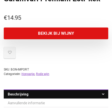
€
14.95
BEKIJK BIJ WIJNY
SKU:
BON-IMPORT
Categorieën:
Hongarije
,
Rode wijn
Beschrijving
Aanvullende informatie