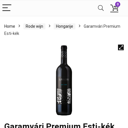
0
Home
Rode wijn
Hongarije
Garamvári Premium
Esti-kék
Garamvári Premium Esti-kék