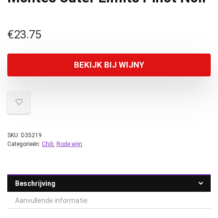
€
23.75
BEKIJK BIJ WIJNY
SKU:
D35219
Categorieën:
Chili
,
Rode wijn
Beschrijving
Aanvullende informatie