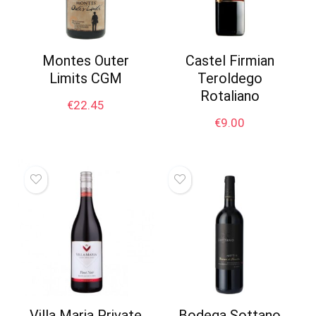
Montes Outer
Castel Firmian
Limits CGM
Teroldego
Rotaliano
€
22.45
€
9.00
Villa Maria Private
Bodega Sottano