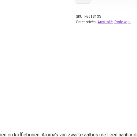
SKU:
F661313S
Categorieën:
Australië
,
Rode wijn
pruimen en koffiebonen. Aroma’s van zwarte aalbes met een aanh