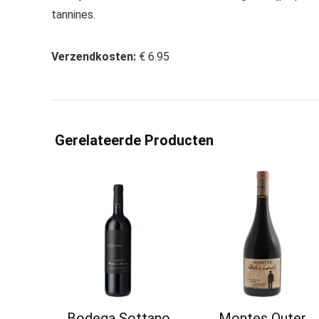
tannines.
Verzendkosten:
€ 6.95
Gerelateerde Producten
Bodega Sottano
Montes Outer