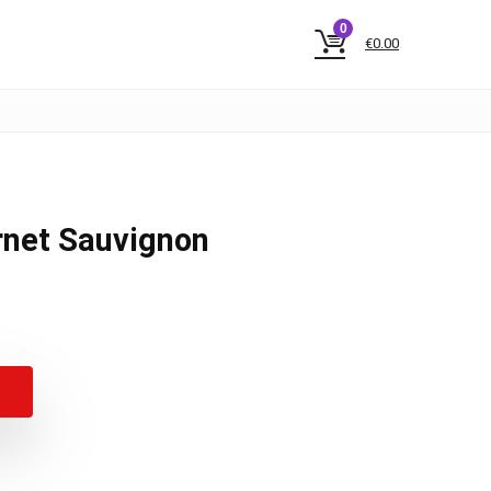
0
€
0.00
rnet Sauvignon