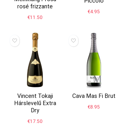
Piccolo
rosé frizzante
€
4.95
€
11.50
Vincent Tokaji
Cava Mas Fi Brut
Hárslevelű Extra
€
8.95
Dry
€
17.50