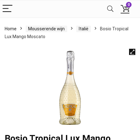
0
Home
Mousserende wijn
Italië
Bosio Tropical
Lux Mango Moscato
Bosio Tropical Lux Mango