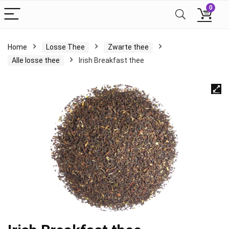
0
Home
Losse Thee
Zwarte thee
Alle losse thee
Irish Breakfast thee