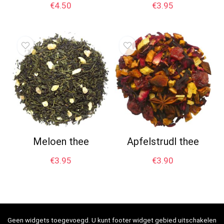
€
4.50
€
3.95
Meloen thee
Apfelstrudl thee
€
3.95
€
3.90
Geen widgets toegevoegd. U kunt footer widget gebied uitschakelen