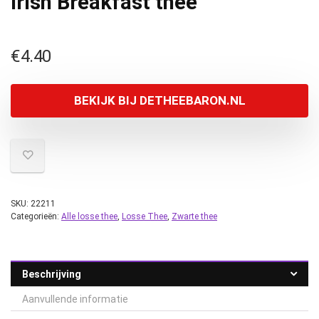
Irish Breakfast thee
€
4.40
BEKIJK BIJ DETHEEBARON.NL
SKU:
22211
Categorieën:
Alle losse thee
,
Losse Thee
,
Zwarte thee
Beschrijving
Aanvullende informatie