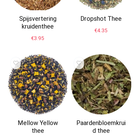
Spijsvertering
Dropshot Thee
kruidenthee
€
4.35
€
3.95
Mellow Yellow
Paardenbloemkrui
thee
d thee