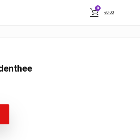
0
€
0.00
denthee