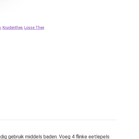
e
,
Kruidenthee
,
Losse Thee
ig gebruik middels baden. Voeg 4 flinke eetlepels