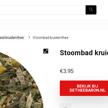
id kruidenthee
Stoombad kruidenthee
Stoombad krui
€
3.95
BEKIJK BIJ
DETHEEBARON.NL