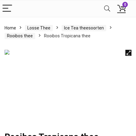
0
Home
Losse Thee
Ice Tea theesoorten
Rooibos thee
Rooibos Tropicana thee