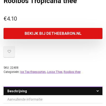
Rooibos Tropicana thee
€
4.10
BEKIJK BIJ DETHEEBARON.NL
SKU:
22408
Categorieën:
Ice Tea theesoorten
,
Losse Thee
,
Rooibos thee
Beschrijving
Aanvullende informatie