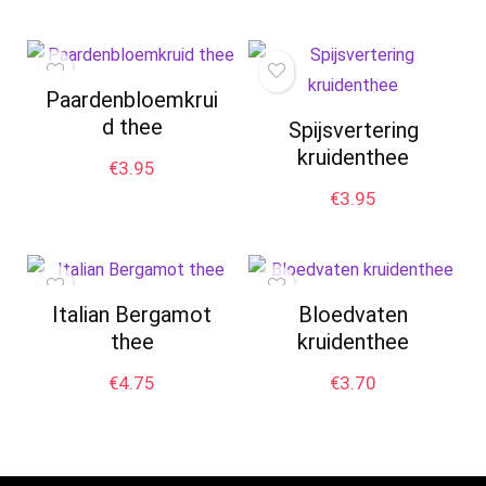
Paardenbloemkrui
d thee
Spijsvertering
kruidenthee
€
3.95
€
3.95
Italian Bergamot
Bloedvaten
thee
kruidenthee
€
4.75
€
3.70