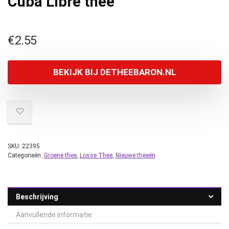
Cuba Libre thee
€
2.55
BEKIJK BIJ DETHEEBARON.NL
SKU:
22395
Categorieën:
Groene thee
,
Losse Thee
,
Nieuwe theeën
Beschrijving
Aanvullende informatie