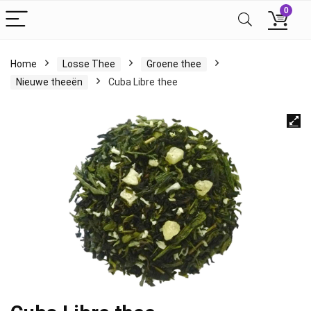
0
Home
Losse Thee
Groene thee
Nieuwe theeën
Cuba Libre thee