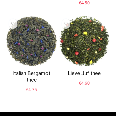
€
4.50
Italian Bergamot
Lieve Juf thee
thee
€
4.60
€
4.75