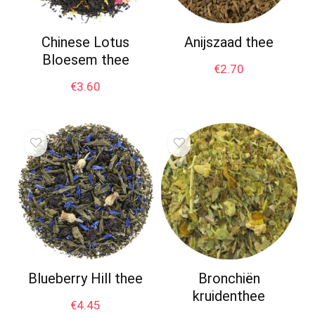
Chinese Lotus
Anijszaad thee
Bloesem thee
€
2.70
€
3.60
Blueberry Hill thee
Bronchiën
kruidenthee
€
4.45