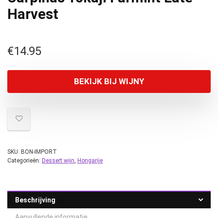
Harvest
€
14.95
BEKIJK BIJ WIJNY
SKU:
BON-IMPORT
Categorieën:
Dessert wijn
,
Hongarije
Beschrijving
Aanvullende informatie