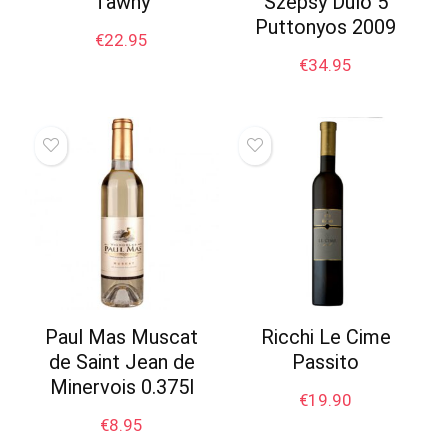
Tawny
Szepsy Dülö 5
Puttonyos 2009
€
22.95
€
34.95
Paul Mas Muscat
Ricchi Le Cime
de Saint Jean de
Passito
Minervois 0.375l
€
19.90
€
8.95