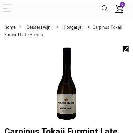
0
Home
Dessert wijn
Hongarije
Carpinus Tokaji
Furmint Late Harvest
Carpinus Tokaji Furmint Late