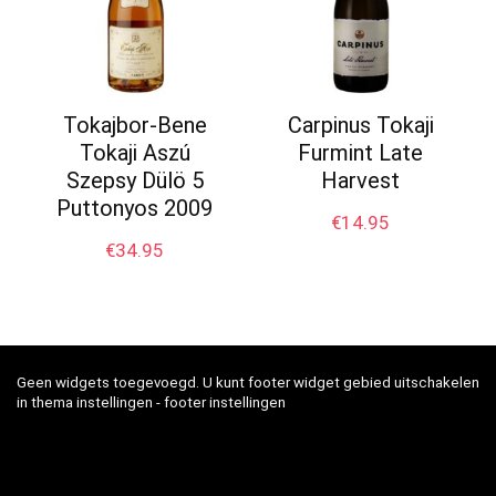
Tokajbor-Bene
Carpinus Tokaji
Tokaji Aszú
Furmint Late
Szepsy Dülö 5
Harvest
Puttonyos 2009
€
14.95
€
34.95
Geen widgets toegevoegd. U kunt footer widget gebied uitschakelen
in thema instellingen - footer instellingen