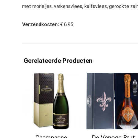
met morieljes, varkensvlees, kalfsvlees, gerookte za
Verzendkosten:
€ 6.95
Gerelateerde Producten
Champagne
De Venoge Brut