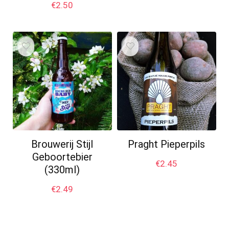
€
2.50
Brouwerij Stijl
Praght Pieperpils
Geboortebier
€
2.45
(330ml)
€
2.49