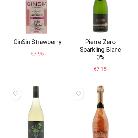
GinSin Strawberry
Pierre Zero
Sparkling Blanc
€
7.95
0%
€
7.15