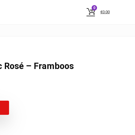
0
€
0.00
 Rosé – Framboos