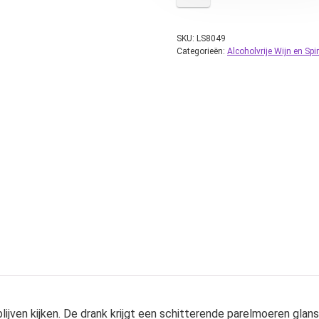
SKU:
LS8049
Categorieën:
Alcoholvrije Wijn en Spir
e blijven kijken. De drank krijgt een schitterende parelmoeren gla