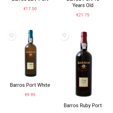
Years Old
€
17.50
€
21.75
Barros Port White
€
9.95
Barros Ruby Port