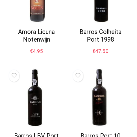
Amora Licuna
Barros Colheita
Notenwijn
Port 1998
€
4.95
€
47.50
Barros LBV Port
Barros Port 10