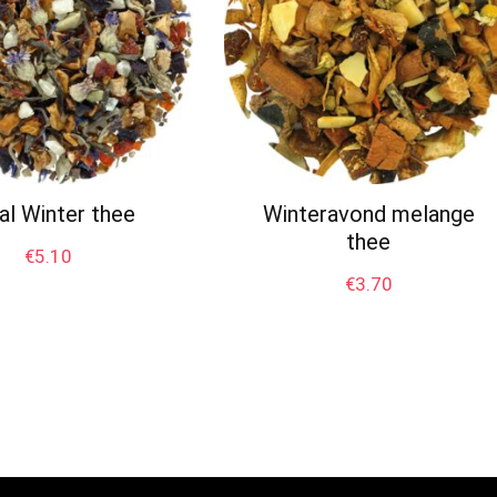
al Winter thee
Winteravond melange
thee
€
5.10
€
3.70