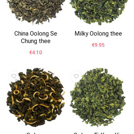
China Oolong Se
Milky Oolong thee
Chung thee
€
9.95
€
4.10