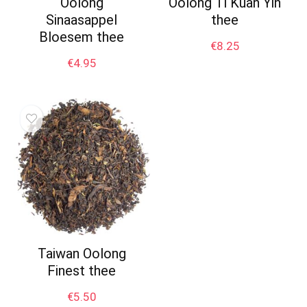
Oolong
Oolong Ti Kuan Yin
Sinaasappel
thee
Bloesem thee
€
8.25
€
4.95
Taiwan Oolong
Finest thee
€
5.50