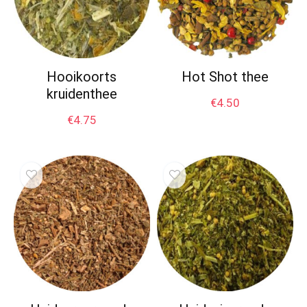
Hooikoorts
Hot Shot thee
kruidenthee
€
4.50
€
4.75