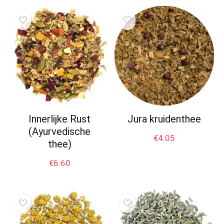
Innerlijke Rust
Jura kruidenthee
(Ayurvedische
€
4.05
thee)
€
6.60