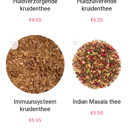
Huidverzorgende
Huidzuiverende
kruidenthee
kruidenthee
€
4.05
€
5.25
Immuunsysteem
Indian Masala thee
kruidenthee
€
5.50
€
5.95