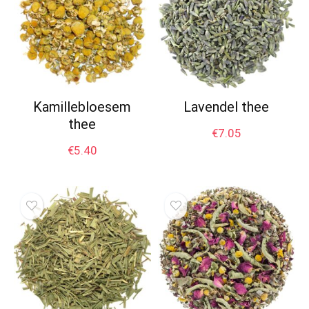
Kamillebloesem
Lavendel thee
thee
€
7.05
€
5.40