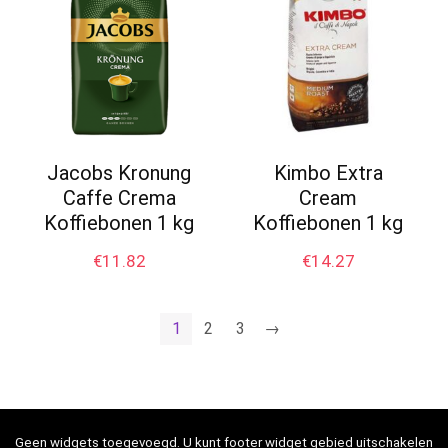
Jacobs Kronung
Kimbo Extra
Caffe Crema
Cream
Koffiebonen 1 kg
Koffiebonen 1 kg
€
11.82
€
14.27
1
2
3
→
Geen widgets toegevoegd. U kunt footer widget gebied uitschakelen