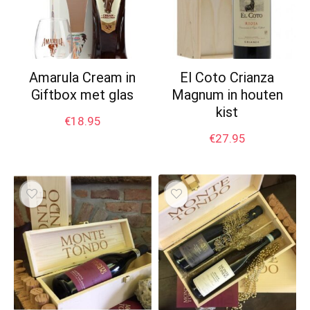
Amarula Cream in
El Coto Crianza
Giftbox met glas
Magnum in houten
kist
€
18.95
€
27.95