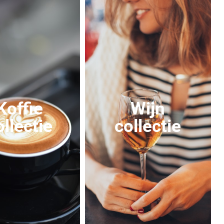
Koffie
Wijn
ollectie
collectie