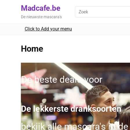
Madcafe.be
De nieuwste mascara's
Click to Add your menu
Home
De beste deals voor
De lekkerste dranksoorten
bekijk alle mascara's in de